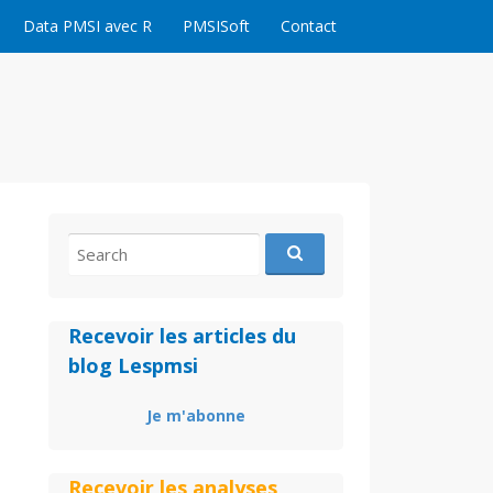
Data PMSI avec R
PMSISoft
Contact
Search
for:
Recevoir les articles du
blog Lespmsi
Je m'abonne
Recevoir les analyses