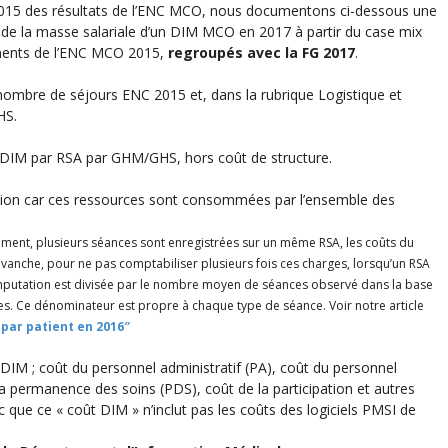
r 2015 des résultats de l’ENC MCO, nous documentons ci-dessous une
 de la masse salariale d’un DIM MCO en 2017 à partir du case mix
ments de l’ENC MCO 2015,
regroupés avec la FG 2017
.
nombre de séjours ENC 2015 et, dans la rubrique Logistique et
HS.
 DIM par RSA par GHM/GHS, hors coût de structure.
tition car ces ressources sont consommées par l’ensemble des
sement, plusieurs séances sont enregistrées sur un même RSA, les coûts du
anche, pour ne pas comptabiliser plusieurs fois ces charges, lorsqu’un RSA
mputation est divisée par le nombre moyen de séances observé dans la base
es. Ce dénominateur est propre à chaque type de séance. Voir notre article
ar patient en 2016″
DIM ; coût du personnel administratif (PA), coût du personnel
 permanence des soins (PDS), coût de la participation et autres
que ce « coût DIM » n’inclut pas les coûts des logiciels PMSI de