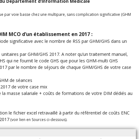
e du Département d’Information Médicale
e par voie basse chez une multipare, sans complication significative (GHM
n DIM MCO d’un établissement en 2017 :
ode significative avec le nombre de RSS par GHM/GHS dans un
IM unitaires par GHM/GHS 2017. A noter qu’un traitement manuel,
 GHS qui ne fournit le code GHS que pour les GHM-multi GHS
 2017 par le nombre de séjours de chaque GHM/GHS de votre case
s GHM de séances
2017 de votre case mix
e la masse salariale + coûts de formations de votre DIM dédiés au
ion le fichier excel retravaillé à partir du référentiel de coûts ENC
 2017
.
(voir lien en Sources ci-dessous)