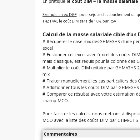
En pratique
le coût DIM = la masse salarial
Exemple en ex-DGF
: pour séjour d’accouchement uniqu
14Z14A), le coût DIM sera de 10 € par RSA
Calcul de la masse salariale cible d’u
# Récupérer le case mix desGHM/GHS d’une péri
excel
# Fusionner cet excel avec l’excel des coûts D
mais classique, est requis pour la colonne des
# Multiplier le coût DIM unitaire par GHM/GHS
mix
# Traiter manuellement les cas particuliers de
# Additionner tous les coûts DIM par GHM/GHS 
# Comparer ce résultat avec votre estimation d
champ MCO.
Pour faciliter les calculs, nous mettons à disposit
MCO avec la liste des coûts DIM par GHM/GHS
Commentaires