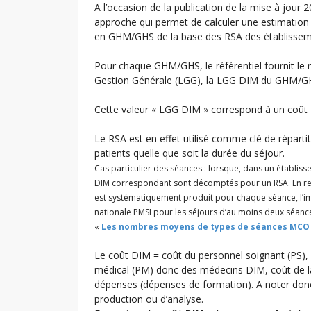
A l’occasion de la publication de la mise à jou
approche qui permet de calculer une estimation
en GHM/GHS de la base des RSA des établisse
Pour chaque GHM/GHS, le référentiel fournit le 
Gestion Générale (LGG), la LGG DIM du GHM/G
Cette valeur « LGG DIM » correspond à un coût
Le RSA est en effet utilisé comme clé de répar
patients quelle que soit la durée du séjour.
Cas particulier des séances : lorsque, dans un établis
DIM correspondant sont décomptés pour un RSA. En rev
est systématiquement produit pour chaque séance, l’i
nationale PMSI pour les séjours d’au moins deux séanc
«
Les nombres moyens de types de séances MCO p
Le coût DIM = coût du personnel soignant (PS), 
médical (PM) donc des médecins DIM, coût de la
dépenses (dépenses de formation). A noter donc 
production ou d’analyse.