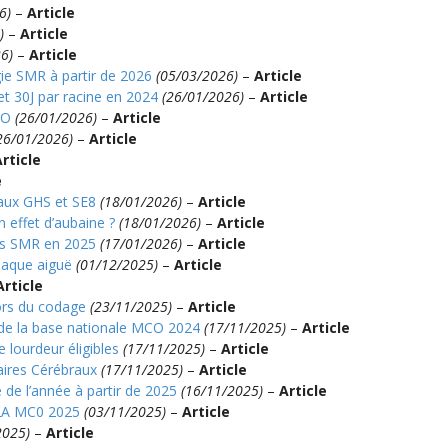
6)
–
Article
)
–
Article
6)
–
Article
e SMR à partir de 2026
(05/03/2026)
–
Article
et 30J par racine en 2024
(26/01/2026)
–
Article
CO
(26/01/2026)
–
Article
26/01/2026)
–
Article
rticle
e
aux GHS et SE8
(18/01/2026)
–
Article
effet d’aubaine ?
(18/01/2026)
–
Article
es SMR en 2025
(17/01/2026)
–
Article
iaque aiguë
(01/12/2025)
–
Article
Article
ors du codage
(23/11/2025)
–
Article
e la base nationale MCO 2024
(17/11/2025)
–
Article
 lourdeur éligibles
(17/11/2025)
–
Article
aires Cérébraux
(17/11/2025)
–
Article
 de l’année à partir de 2025
(16/11/2025)
–
Article
T2A MC0 2025
(03/11/2025)
–
Article
2025)
–
Article