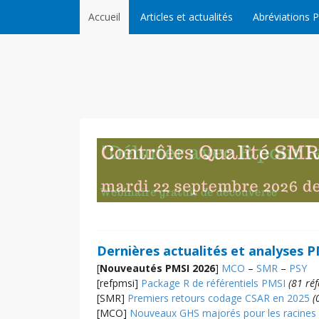
Skip to content
Accueil
Articles et actualités
Abréviations 
Dernières actualités et analyses 
[
Nouveautés PMSI 2026
]
MCO
–
SMR
–
PSY
[refpmsi]
Package R de référentiels PMSI
(81 ré
[SMR]
Premiers retours codage CSAR en 2025
(
[MCO]
Nouveaux GHS majorés pour les racines