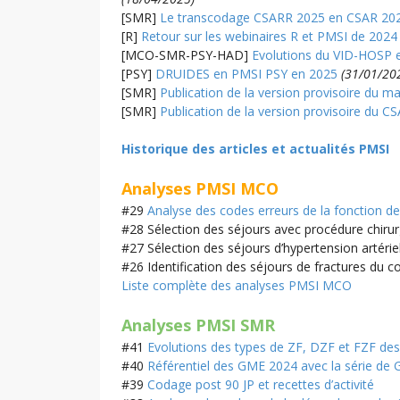
[SMR]
Le transcodage CSARR 2025 en CSAR 20
[R]
Retour sur les webinaires R et PMSI de 2024
[MCO-SMR-PSY-HAD]
Evolutions du VID-HOSP 
[PSY]
DRUIDES en PMSI PSY en 2025
(31/01/20
[SMR]
Publication de la version provisoire du
[SMR]
Publication de la version provisoire du 
Historique des articles et actualités PMSI
Analyses PMSI MCO
#29
Analyse des codes erreurs de la fonction d
#28 Sélection des séjours avec procédure chirur
#27 Sélection des séjours d’hypertension artériel
#26 Identification des séjours de fractures du 
Liste complète des analyses PMSI MCO
Analyses PMSI SMR
#41
Evolutions des types de ZF, DZF et FZF de
#
40
Référentiel des GME 2024 avec la série de
#39
Codage post 90 JP et recettes d’activité