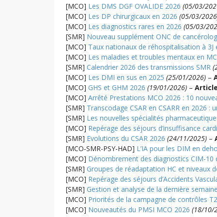
[MCO]
Les DMS DGF OVALIDE 2026
(05/03/202
[MCO]
Les DP chirurgicaux en 2026
(05/03/2026
[MCO]
Les diagnostics rares en 2026
(05/03/202
[SMR]
Nouveau supplément ONC de cancérologi
[MCO]
Taux nationaux de réhospitalisation à 3J 
[MCO]
Les maladies et troubles mentaux en M
[SMR]
Calendrier 2026 des transmissions SMR
(
[MCO]
Les DMI en sus en 2025
(25/01/2026)
–
A
[MCO]
GHS et GHM 2026
(19/01/2026)
–
Articl
[MCO]
Arrêté Prestations MCO 2026 : 10 nouve
[SMR]
Transcodage CSAR en CSARR en 2026 : un 
[SMR]
Les nouvelles spécialités pharmaceutiqu
[MCO]
Repérage des séjours d’insuffisance card
[SMR]
Evolutions du CSAR 2026
(24/11/2025)
–
[MCO-SMR-PSY-HAD]
L’IA pour les DIM en deh
[MCO]
Dénombrement des diagnostics CIM-10 d
[SMR]
Groupes de réadaptation HC et niveaux de
[MCO]
Repérage des séjours d’Accidents Vascul
[SMR]
Gestion et analyse de la dernière semaine
[MCO]
Priorités de la campagne de contrôles 
[MCO]
Nouveautés du PMSI MCO 2026
(18/10/