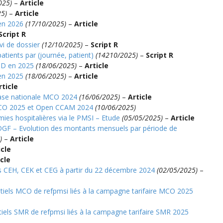
025)
–
Article
25)
–
Article
en 2026
(17/10/2025)
–
Article
Script R
i de dossier
(12/10/2025)
–
Script R
tients par (journée, patient)
(14210/2025)
–
Script R
MD en 2025
(18/06/2025)
–
Article
en 2025
(18/06/2025)
–
Article
rticle
se nationale MCO 2024
(16/06/2025)
–
Article
 MCO 2025 et Open CCAM 2024
(10/06/2025)
émies hospitalières via le PMSI – Etude
(05/05/2025)
–
Article
F – Evolution des montants mensuels par période de
)
–
Article
icle
icle
es CEH, CEK et CEG à partir du 22 décembre 2024
(02/05/2025)
–
ntiels MCO de refpmsi liés à la campagne tarifaire MCO 2025
tiels SMR de refpmsi liés à la campagne tarifaire SMR 2025