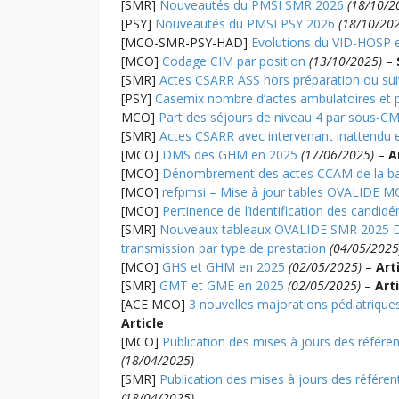
[SMR]
Nouveautés du PMSI SMR 2026
(18/10/2
[PSY]
Nouveautés du PMSI PSY 2026
(18/10/20
[MCO-SMR-PSY-HAD]
Evolutions du VID-HOSP 
[MCO]
Codage CIM par position
(13/10/2025)
–
[SMR]
Actes CSARR ASS hors préparation ou suiv
[PSY]
Casemix nombre d’actes ambulatoires et pa
MCO]
Part des séjours de niveau 4 par sous-C
[SMR]
Actes CSARR avec intervenant inattendu 
[MCO]
DMS des GHM en 2025
(17/06/2025)
–
A
[MCO]
Dénombrement des actes CCAM de la ba
[MCO]
refpmsi – Mise à jour tables OVALIDE
[MCO]
Pertinence de l’identification des candid
[SMR]
Nouveaux tableaux OVALIDE SMR 2025 DG
transmission par type de prestation
(04/05/2025
[MCO]
GHS et GHM en 2025
(02/05/2025)
–
Art
[SMR]
GMT et GME en 2025
(02/05/2025)
–
Art
[ACE MCO]
3 nouvelles majorations pédiatriqu
Article
[MCO]
Publication des mises à jours des référe
(18/04/2025)
[SMR]
Publication des mises à jours des référen
(18/04/2025)