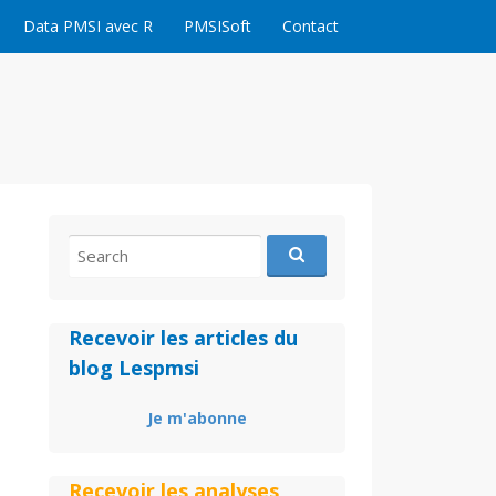
Data PMSI avec R
PMSISoft
Contact
Search
for:
Recevoir les articles du
blog Lespmsi
Je m'abonne
Recevoir les analyses