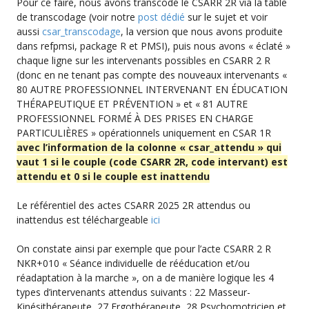
Pour ce faire, nous avons transcodé le CSARR 2R via la table
de transcodage (voir notre
post dédié
sur le sujet et voir
aussi
csar_transcodage
, la version que nous avons produite
dans refpmsi, package R et PMSI), puis nous avons « éclaté »
chaque ligne sur les intervenants possibles en CSARR 2 R
(donc en ne tenant pas compte des nouveaux intervenants «
80 AUTRE PROFESSIONNEL INTERVENANT EN ÉDUCATION
THÉRAPEUTIQUE ET PRÉVENTION » et « 81 AUTRE
PROFESSIONNEL FORMÉ À DES PRISES EN CHARGE
PARTICULIÈRES » opérationnels uniquement en CSAR 1R
avec l’information de la colonne « csar_attendu » qui
vaut 1 si le couple (code CSARR 2R, code intervant) est
attendu et 0 si le couple est inattendu
Le référentiel des actes CSARR 2025 2R attendus ou
inattendus est téléchargeable
ici
On constate ainsi par exemple que pour l’acte CSARR 2 R
NKR+010 « Séance individuelle de rééducation et/ou
réadaptation à la marche », on a de manière logique les 4
types d’intervenants attendus suivants : 22 Masseur-
Kinésithérapeute, 27 Ergothérapeute, 28 Psychomotricien et