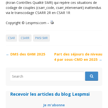
(écran Contrôles Qualité SMR) qui repère ces situations de
codage de couples (csarr_code, csarr_intervenant) inattendus
via le transcodage CSARR 2R en CSAR 1R
Copyright © Lespmsi.com –
CSAR
CSARR
PMSI SMR
Post
←
DMS des GHM 2025
Part des séjours de niveau
navigation
4 par sous-CMD en 2025
→
Search
for:
Recevoir les articles du blog Lespmsi
Je m'abonne