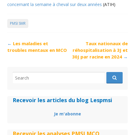
concernant la semaine à cheval sur deux années
(ATIH)
PMSI SMR
Post
←
Les maladies et
Taux nationaux de
navigation
troubles mentaux en MCO
réhospitalisation à 3J et
30J par racine en 2024
→
Search
for:
Recevoir les articles du blog Lespmsi
Je m'abonne
Recevoir les analyses PMSI MCO