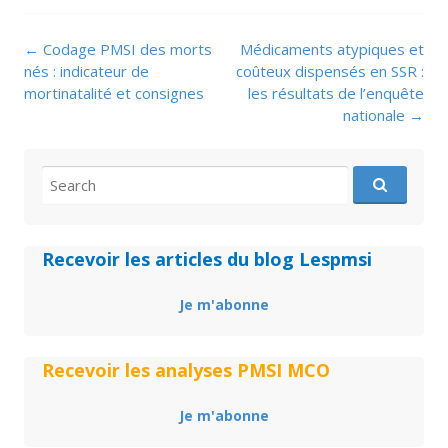
Post
←
Codage PMSI des morts
Médicaments atypiques et
navigation
nés : indicateur de
coûteux dispensés en SSR :
mortinatalité et consignes
les résultats de l’enquête
nationale
→
Search
for:
Recevoir les articles du blog Lespmsi
Je m'abonne
Recevoir les analyses PMSI MCO
Je m'abonne