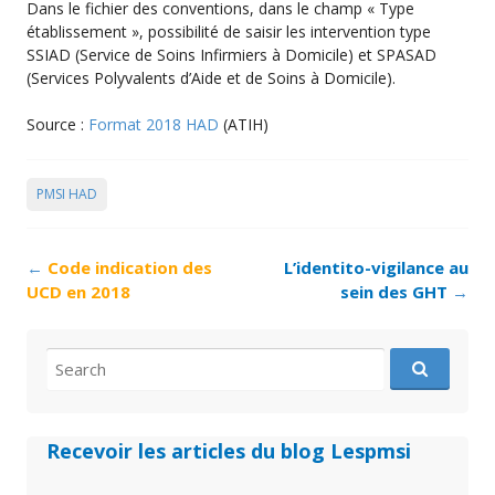
Dans le fichier des conventions, dans le champ « Type
établissement », possibilité de saisir les intervention type
SSIAD (Service de Soins Infirmiers à Domicile) et SPASAD
(Services Polyvalents d’Aide et de Soins à Domicile).
Source :
Format 2018 HAD
(ATIH)
PMSI HAD
Post
←
Code indication des
L’identito-vigilance au
navigation
UCD en 2018
sein des GHT
→
Search
for:
Recevoir les articles du blog Lespmsi