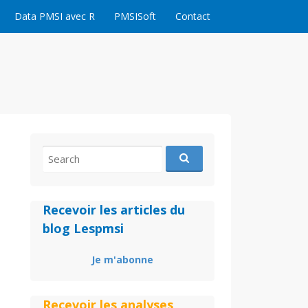
Data PMSI avec R
PMSISoft
Contact
Search
for:
Recevoir les articles du
blog Lespmsi
Je m'abonne
Recevoir les analyses