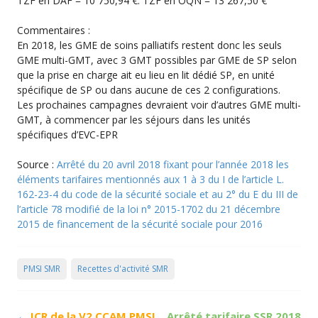
TZF en DAF = 10 750,94 €. TZF en OQN = 13 267,50 €
Commentaires :
En 2018, les GME de soins palliatifs restent donc les seuls
GME multi-GMT, avec 3 GMT possibles par GME de SP selon
que la prise en charge ait eu lieu en lit dédié SP, en unité
spécifique de SP ou dans aucune de ces 2 configurations.
Les prochaines campagnes devraient voir d’autres GME multi-
GMT, à commencer par les séjours dans les unités
spécifiques d’EVC-EPR
Source :
Arrêté du 20 avril 2018 fixant pour l’année 2018 les
éléments tarifaires mentionnés aux 1 à 3 du I de l’article L.
162-23-4 du code de la sécurité sociale et au 2° du E du III de
l’article 78 modifié de la loi n° 2015-1702 du 21 décembre
2015 de financement de la sécurité sociale pour 2016
PMSI SMR
Recettes d'activité SMR
Post
←
ICR de la V2 CCAM PMSI
Arrêté tarifaire SSR 2018