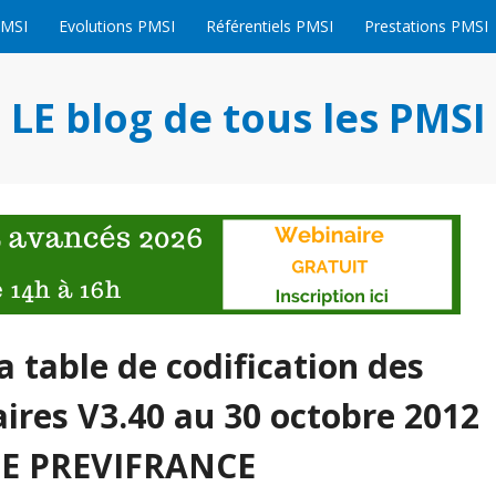
PMSI
Evolutions PMSI
Référentiels PMSI
Prestations PMSI
LE blog de tous les PMSI
a table de codification des
ires V3.40 au 30 octobre 2012
ADE PREVIFRANCE