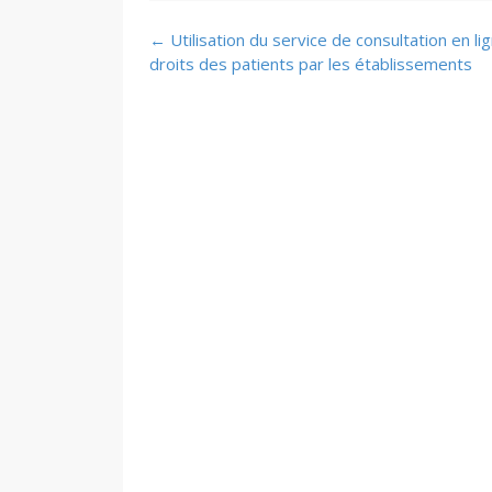
Post
←
Utilisation du service de consultation en li
navigation
droits des patients par les établissements