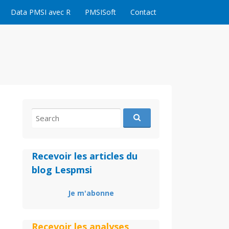
Data PMSI avec R
PMSISoft
Contact
Search
for:
Recevoir les articles du
blog Lespmsi
Je m'abonne
Recevoir les analyses