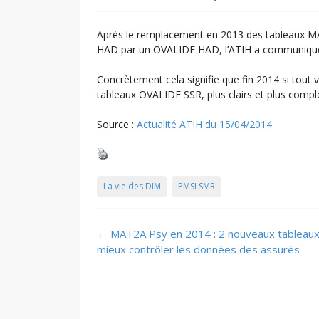
Après le remplacement en 2013 des tableaux 
HAD par un OVALIDE HAD, l’ATIH a communiqué d
Concrètement cela signifie que fin 2014 si tout 
tableaux OVALIDE SSR, plus clairs et plus compl
Source :
Actualité ATIH du 15/04/2014
La vie des DIM
PMSI SMR
Post
←
MAT2A Psy en 2014 : 2 nouveaux tableaux
navigation
mieux contrôler les données des assurés