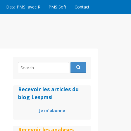
Data PMSI avec R
PMSISoft
Contact
Search
for:
Recevoir les articles du
blog Lespmsi
Je m'abonne
Recevoir les analyses