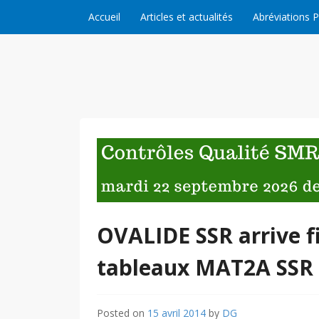
Skip to content
Accueil
Articles et actualités
Abréviations 
OVALIDE SSR arrive 
tableaux MAT2A SSR
Posted on
15 avril 2014
by
DG