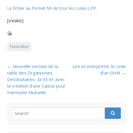
Le fichier au format NX de tous les codes LPP.
[crealist]
Facturation
Post
←
Nouvelle version de la
Lire et interpréter le code
navigation
table des Organismes
d’un GHM
→
Destinataires : la V3.41 avec
la création d’une Caisse pour
Harmonie Mutuelle
Search
for: