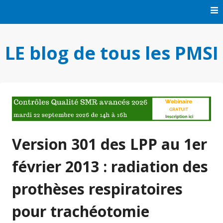
Skip
to
content
LE blog de tous les PMSI
Version 301 des LPP au 1er
février 2013 : radiation des
prothèses respiratoires
pour trachéotomie