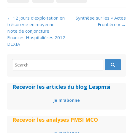
Post
←
12 jours d’exploitation en
Synthèse sur les « Actes
navigation
trésorerie en moyenne –
Frontière »
→
Note de conjoncture
Finances Hospitalières 2012
DEXIA
Search
for:
Recevoir les articles du blog Lespmsi
Je m'abonne
Recevoir les analyses PMSI MCO