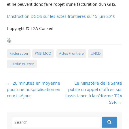
et ne peuvent donc faire l’objet d’une facturation d’un GHS.
L’instruction DGOS sur les actes frontières du 15 juin 2010
Copyright © T2A Conseil
Facturation
PMSI MCO
Actes Frontière
UHCD
activité externe
Post
←
20 minutes en moyenne
Le Ministère de la Santé
navigation
pour une hospitalisation en
publie un appel d’offres sur
court séjour.
l’assistance à la réforme T2A
SSR
→
Search
for: