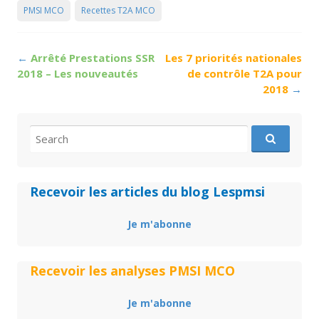
PMSI MCO
Recettes T2A MCO
Post
←
Arrêté Prestations SSR
Les 7 priorités nationales
navigation
2018 – Les nouveautés
de contrôle T2A pour
2018
→
Search
for:
Recevoir les articles du blog Lespmsi
Je m'abonne
Recevoir les analyses PMSI MCO
Je m'abonne