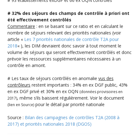
# 93 établissements exDGF et 66 ex OQN contrôlés
# 32% des séjours des champs de contrôle à priori ont
été effectivement contrôlés
Commentaire
: en se basant sur ce ratio et en calculant le
nombre de séjours relevant des priorités nationales (voir
article «
Les 7 priorités nationales de contrôle T2A pour
2018
« ), les DIM devraient donc savoir à tout moment le
volume de séjours qui seront effectivement contrôlés et donc
prévoir les ressources supplémentaires nécessaires à un
contrôle en amont.
# Les taux de séjours contrôlés en anomalie
vus des
contrôleurs
restent importants : 34% en ex DGF public, 43%
en ex DGF privé et 30% en ex OQN
(données provisoires en
, même s’ils baissent régulièrement. Voir le document
2017)
pour le détail par priorité nationale
(lien en Source)
Source :
Bilan des campagnes de contrôles T2A (2008 à
2017) et priorités nationales 2018 (DGOS)