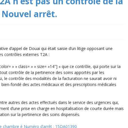
2A n’est pas un contrôle de la
 Nouvel arrêt.
ative d’appel de Douai qui était saisie d’un litige opposant une
es contrôles externes T2A :
» color= » » class= » » size= »14″] « que ce contrôle, qui porte sur la
ut tout contrôle de la pertinence des soins apportés par les
i, le contrôle des modalités de la facturation ne saurait avoir ni
le bien-fondé des actes médicaux et des prescriptions médicales
 entre autres des actes effectués dans le service des urgences qui,
ement d’une prise en charge en hospitalisation de courte durée mais
éciation sur la pertinence des soins dispensés.
 2e chambre è Numéro d’arrêt : 15DA01390