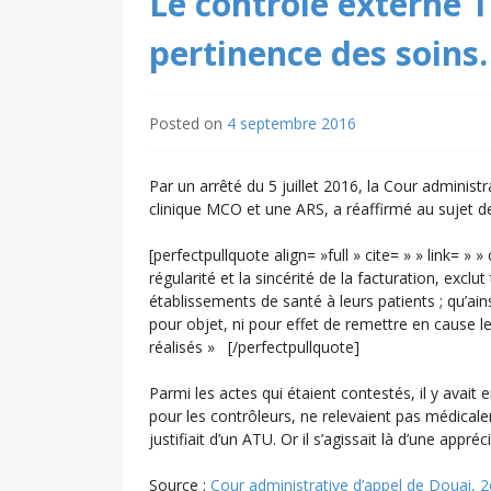
Le contrôle externe T
pertinence des soins.
Posted on
4 septembre 2016
Par un arrêté du 5 juillet 2016, la Cour administr
clinique MCO et une ARS, a réaffirmé au sujet d
[perfectpullquote align= »full » cite= » » link= » 
régularité et la sincérité de la facturation, excl
établissements de santé à leurs patients ; qu’ains
pour objet, ni pour effet de remettre en cause 
réalisés » [/perfectpullquote]
Parmi les actes qui étaient contestés, il y avait
pour les contrôleurs, ne relevaient pas médical
justifiait d’un ATU. Or il s’agissait là d’une appr
Source :
Cour administrative d’appel de Douai,