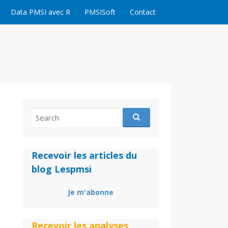
Data PMSI avec R
PMSISoft
Contact
Search
for:
Recevoir les articles du
blog Lespmsi
Je m'abonne
Recevoir les analyses