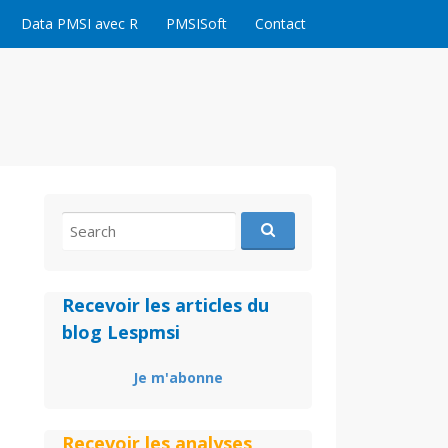
Data PMSI avec R
PMSISoft
Contact
Search
for:
Recevoir les articles du
blog Lespmsi
Je m'abonne
Recevoir les analyses