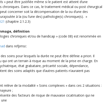
s » peut être justifiée même si le patient est atteint d’une
s chroniques. Dans ce cas, le traitement médical ou post chirurgical
e peut concerner soit la décompensation de la ou d’une des
urajoutée à la (ou l’une des) pathologie(s) chronique(s). »
021
(chapitre 2.1.2.3)
mmage, définition
ologies chroniques et/ou de handicap » (code 08) est renommée en
 had
dans refpmsi::
es soins pour lesquels la durée ne peut être définie a priori. Il
ou qui ont un terrain à risque au moment de la prise en charge. En
ychiatrique, état grabataire, précarité sociale, dépendance,
itent des soins adaptés que d’autres patients n’auraient pas
nt relève de la modalité « Soins complexes » dans ces 2 situations :
majeure ;
présente des facteurs de risque de mauvaise cicatrisation qui ne
, une