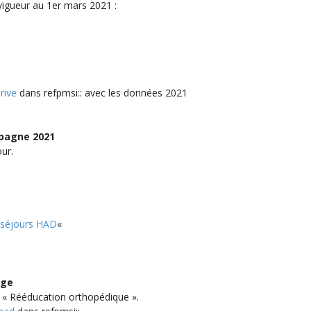
igueur au 1er mars 2021 :
rive
dans refpmsi:: avec les données 2021
mpagne 2021
ur.
s séjours HAD
«
age
 « Rééducation orthopédique ».