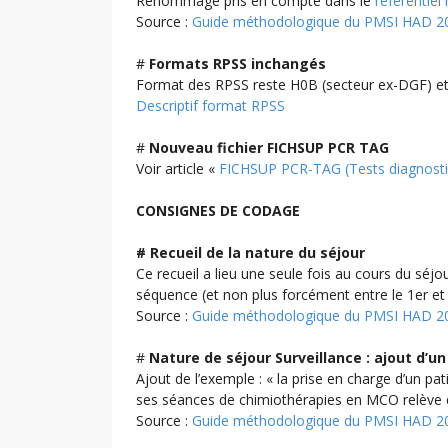
Renommage pris en compte dans le
référentiel
Source :
Guide méthodologique du PMSI HAD 2
#
Formats RPSS inchangés
Format des RPSS reste H0B (secteur ex-DGF) e
Descriptif format RPSS
#
Nouveau fichier FICHSUP PCR TAG
Voir article «
FICHSUP PCR-TAG (Tests diagnost
CONSIGNES DE CODAGE
# Recueil de la nature du séjour
Ce recueil a lieu une seule fois au cours du séj
séquence (et non plus forcément entre le 1er et
Source :
Guide méthodologique du PMSI HAD 2
#
Nature de séjour Surveillance : ajout d’u
Ajout de l’exemple : « la prise en charge d’un p
ses séances de chimiothérapies en MCO relève de
Source :
Guide méthodologique du PMSI HAD 2