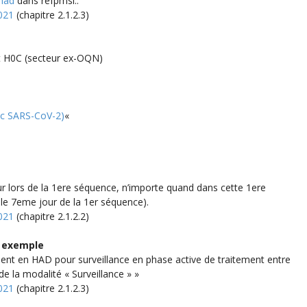
 had
dans refpmsi::
021
(chapitre 2.1.2.3)
t H0C (secteur ex-OQN)
ic SARS-CoV-2)
«
our lors de la 1ere séquence, n’importe quand dans cette 1ere
 le 7eme jour de la 1er séquence).
021
(chapitre 2.1.2.2)
n exemple
atient en HAD pour surveillance en phase active de traitement entre
 la modalité « Surveillance » »
021
(chapitre 2.1.2.3)