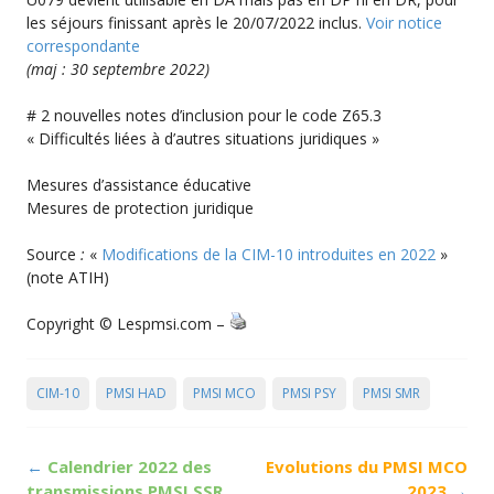
les séjours finissant après le 20/07/2022 inclus.
Voir notice
correspondante
(maj : 30 septembre 2022)
# 2 nouvelles notes d’inclusion pour le code Z65.3
« Difficultés liées à d’autres situations juridiques »
Mesures d’assistance éducative
Mesures de protection juridique
Source
:
«
Modifications de la CIM-10 introduites en 2022
»
(note ATIH)
Copyright © Lespmsi.com –
CIM-10
PMSI HAD
PMSI MCO
PMSI PSY
PMSI SMR
Post
←
Calendrier 2022 des
Evolutions du PMSI MCO
navigation
transmissions PMSI SSR
2023
→