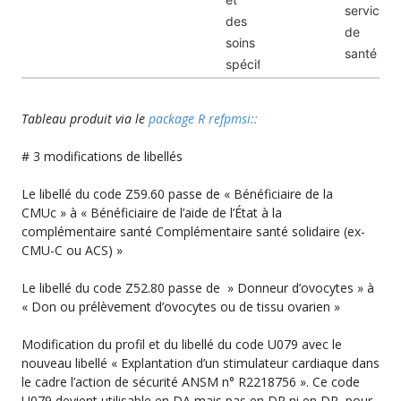
services
des
de
soins
santé
spécifiques
Tableau produit via le
package R refpmsi::
# 3 modifications de libellés
Le libellé du code Z59.60 passe de « Bénéficiaire de la
CMUc » à « Bénéficiaire de l’aide de l’État à la
complémentaire santé Complémentaire santé solidaire (ex-
CMU-C ou ACS) »
Le libellé du code Z52.80 passe de » Donneur d’ovocytes » à
« Don ou prélèvement d’ovocytes ou de tissu ovarien »
Modification du profil et du libellé du code U079 avec le
nouveau libellé « Explantation d’un stimulateur cardiaque dans
le cadre l’action de sécurité ANSM n° R2218756 ». Ce code
U079 devient utilisable en DA mais pas en DP ni en DR, pour