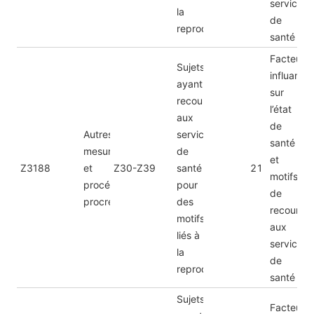
services
la
de
reproduction
santé
Facteurs
Sujets
influant
ayant
sur
recours
l’état
aux
de
Autres
services
santé
mesures
de
et
Z3188
et
Z30-Z39
santé
21
motifs
procédures
pour
de
procréatives
des
recours
motifs
aux
liés à
services
la
de
reproduction
santé
Sujets
Facteurs