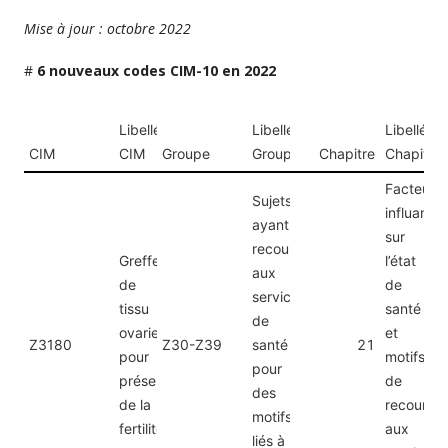
Mise à jour : octobre 2022
#
6 nouveaux codes CIM-10 en 2022
Libellé
Libellé
Libellé
CIM
CIM
Groupe
Groupe
Chapitre
Chapitre
Facteurs
Sujets
influant
ayant
sur
recours
Greffe
l’état
aux
de
de
services
tissu
santé
de
ovarien
et
Z3180
Z30-Z39
santé
21
pour
motifs
pour
préservation
de
des
de la
recours
motifs
fertilité
aux
liés à