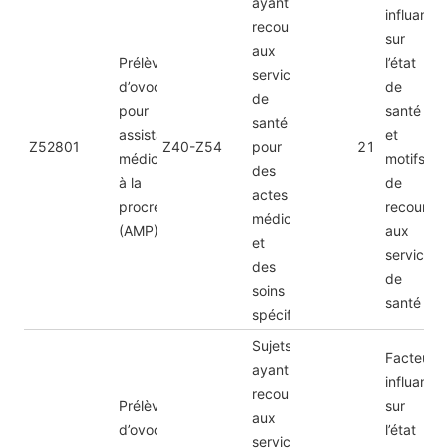
ayant
influant
recours
sur
aux
Prélèvement
l’état
services
d’ovocytes
de
de
pour
santé
santé
assistance
et
Z52801
Z40-Z54
pour
21
médicale
motifs
des
à la
de
actes
procréation
recours
médicaux
(AMP)
aux
et
services
des
de
soins
santé
spécifiques
Sujets
Facteurs
ayant
influant
recours
Prélèvement
sur
aux
d’ovocytes
l’état
services