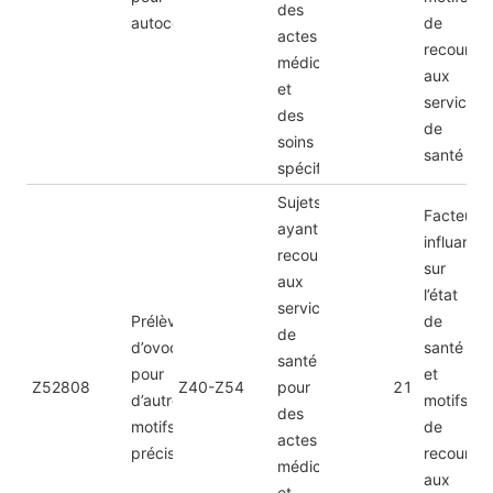
des
autoconservation
de
actes
recours
médicaux
aux
et
services
des
de
soins
santé
spécifiques
Sujets
Facteurs
ayant
influant
recours
sur
aux
l’état
services
Prélèvement
de
de
d’ovocytes
santé
santé
pour
et
Z52808
Z40-Z54
pour
21
d’autres
motifs
des
motifs
de
actes
précisés
recours
médicaux
aux
et