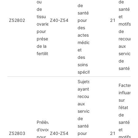
ou
de
de
de
santé
santé
tissu
et
Z52802
Z40-Z54
pour
21
ovarien
motifs
des
pour
de
actes
préservation
recours
médicaux
de la
aux
et
fertilité
services
des
de
soins
santé
spécifiques
Sujets
Facteurs
ayant
influant
recours
sur
aux
l’état
services
de
de
Prélèvement
santé
santé
d’ovocytes
et
Z52803
Z40-Z54
pour
21
pour
motifs