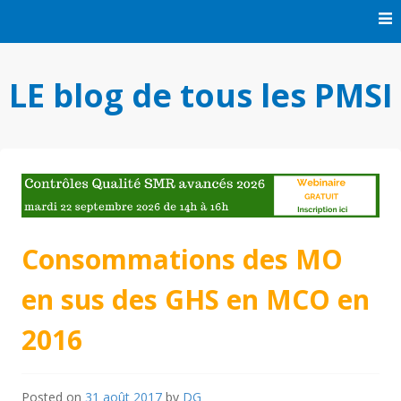
Skip
to
content
LE blog de tous les PMSI
Consommations des MO
en sus des GHS en MCO en
2016
Posted on
31 août 2017
by
DG