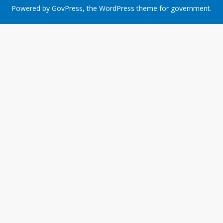
Powered by
GovPress
, the
WordPress
theme for government.