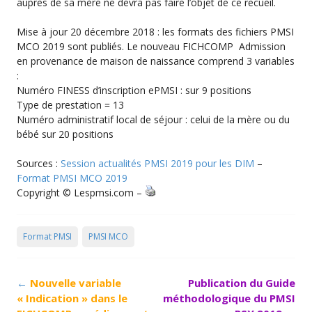
auprès de sa mère ne devra pas faire l’objet de ce recueil.
Mise à jour 20 décembre 2018 : les formats des fichiers PMSI
MCO 2019 sont publiés. Le nouveau FICHCOMP Admission
en provenance de maison de naissance comprend 3 variables
:
Numéro FINESS d’inscription ePMSI : sur 9 positions
Type de prestation = 13
Numéro administratif local de séjour : celui de la mère ou du
bébé sur 20 positions
Sources :
Session actualités PMSI 2019 pour les DIM
–
Format PMSI MCO 2019
Copyright © Lespmsi.com –
Format PMSI
PMSI MCO
Post
←
Nouvelle variable
Publication du Guide
navigation
« Indication » dans le
méthodologique du PMSI