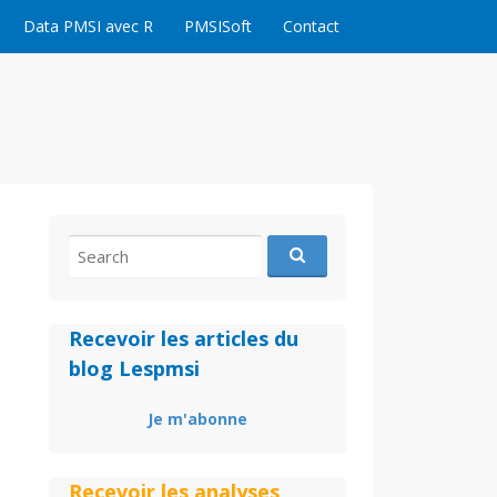
Data PMSI avec R
PMSISoft
Contact
Search
for:
Recevoir les articles du
blog Lespmsi
Je m'abonne
Recevoir les analyses