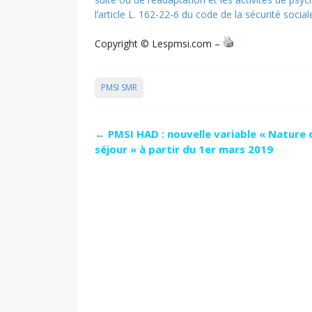
l’article L. 162-22-6 du code de la sécurité socia
Copyright © Lespmsi.com –
PMSI SMR
Post
←
PMSI HAD : nouvelle variable « Nature 
navigation
séjour » à partir du 1er mars 2019