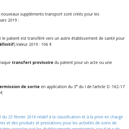
, 3 nouveaux suppléments transport sont créés pour les
mars 2019 :
que le patient est transféré vers un autre établissement de santé pour
finitif
).Valeur 2019 : 106 €
 chaque
transfert provisoire
du patient pour un acte ou une
ermission de sortie
en application du 3° du I de l’article D. 162-17
 €
 du 25 février 2016 relatif à la classification et à la prise en charge
ts et des produits et prestations pour les activités de soins de
chiatrie exercées par les établissements mentionnés aux d et e de