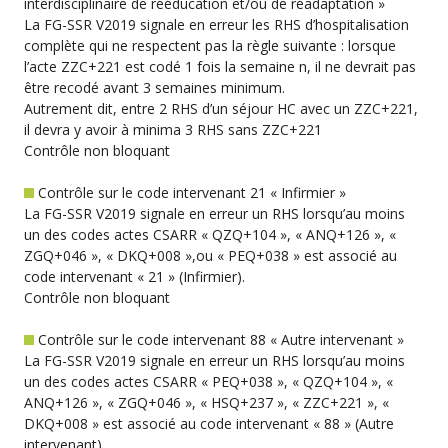
interdisciplinaire de rééducation et/ou de réadaptation »
La FG-SSR V2019 signale en erreur les RHS d’hospitalisation
complète qui ne respectent pas la règle suivante : lorsque
l’acte ZZC+221 est codé 1 fois la semaine n, il ne devrait pas
être recodé avant 3 semaines minimum.
Autrement dit, entre 2 RHS d’un séjour HC avec un ZZC+221,
il devra y avoir à minima 3 RHS sans ZZC+221
Contrôle non bloquant
Contrôle sur le code intervenant 21 « Infirmier »
La FG-SSR V2019 signale en erreur un RHS lorsqu’au moins
un des codes actes CSARR « QZQ+104 », « ANQ+126 », «
ZGQ+046 », « DKQ+008 »,ou « PEQ+038 » est associé au
code intervenant « 21 » (Infirmier).
Contrôle non bloquant
Contrôle sur le code intervenant 88 « Autre intervenant »
La FG-SSR V2019 signale en erreur un RHS lorsqu’au moins
un des codes actes CSARR « PEQ+038 », « QZQ+104 », «
ANQ+126 », « ZGQ+046 », « HSQ+237 », « ZZC+221 », «
DKQ+008 » est associé au code intervenant « 88 » (Autre
intervenant).