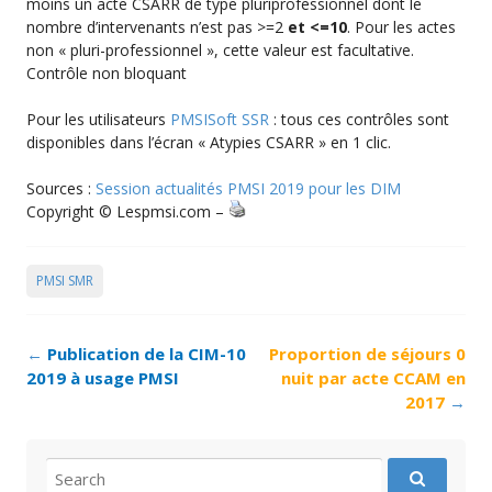
moins un acte CSARR de type pluriprofessionnel dont le
nombre d’intervenants n’est pas >=2
et <=10
. Pour les actes
non « pluri-professionnel », cette valeur est facultative.
Contrôle non bloquant
Pour les utilisateurs
PMSISoft SSR
: tous ces contrôles sont
disponibles dans l’écran « Atypies CSARR » en 1 clic.
Sources :
Session actualités PMSI 2019 pour les DIM
Copyright © Lespmsi.com –
PMSI SMR
Post
←
Publication de la CIM-10
Proportion de séjours 0
navigation
2019 à usage PMSI
nuit par acte CCAM en
2017
→
Search
for: