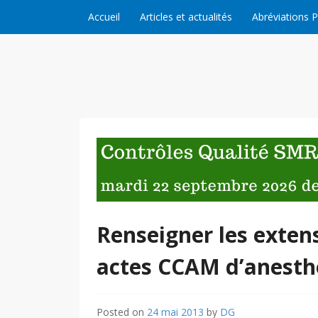
Skip to content
Accueil
Articles et actualités
Abréviations 
Renseigner les exten
actes CCAM d’anesth
Posted on
24 mai 2013
by
DG