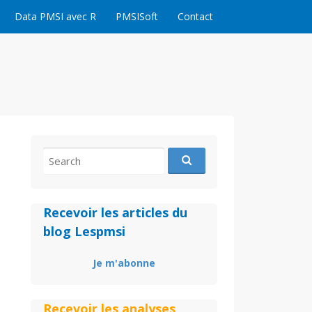
Data PMSI avec R
PMSISoft
Contact
Search
for:
Recevoir les articles du
blog Lespmsi
Je m'abonne
Recevoir les analyses