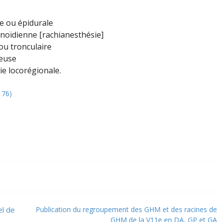
e ou épidurale
noïdienne [rachianesthésie]
ou tronculaire
neuse
e locorégionale.
 76)
el de
Publication du regroupement des GHM et des racines de
GHM de la V11e en DA, GP et GA