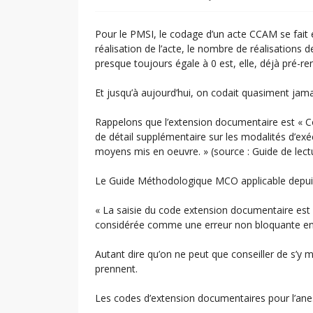
Pour le PMSI, le codage d’un acte CCAM se fait 
réalisation de l’acte, le nombre de réalisations de
presque toujours égale à 0 est, elle, déjà pré-re
Et jusqu’à aujourd’hui, on codait quasiment jamai
Rappelons que l’extension documentaire est « Co
de détail supplémentaire sur les modalités d’exéc
moyens mis en oeuvre. » (source : Guide de lec
Le Guide Méthodologique MCO applicable depuis
« La saisie du code extension documentaire est 
considérée comme une erreur non bloquante e
Autant dire qu’on ne peut que conseiller de s’y
prennent.
Les codes d’extension documentaires pour l’anes