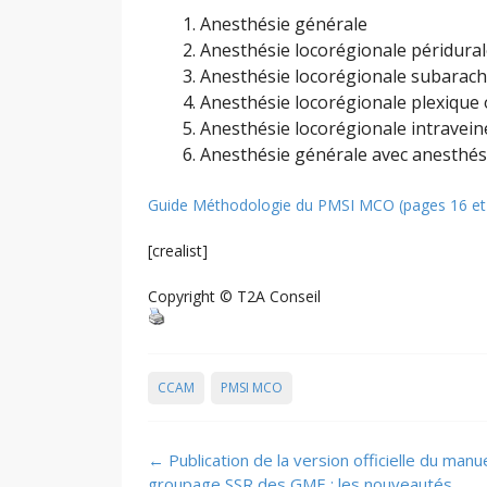
Anesthésie générale
Anesthésie locorégionale péridural
Anesthésie locorégionale subarach
Anesthésie locorégionale plexique 
Anesthésie locorégionale intravei
Anesthésie générale avec anesthési
Guide Méthodologie du PMSI MCO (pages 16 et
[crealist]
Copyright © T2A Conseil
CCAM
PMSI MCO
Post
←
Publication de la version officielle du manu
navigation
groupage SSR des GME : les nouveautés