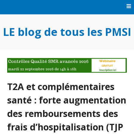
Skip
to
content
LE blog de tous les PMSI
T2A et complémentaires
santé : forte augmentation
des remboursements des
frais d’hospitalisation (TJP