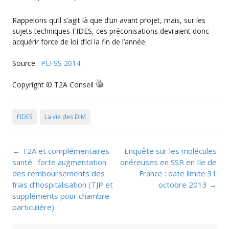
Rappelons qu’il s’agit là que d’un avant projet, mais, sur les
sujets techniques FIDES, ces préconisations devraient donc
acquérir force de loi d’ici la fin de l’année.
Source :
PLFSS 2014
Copyright © T2A Conseil
FIDES
La vie des DIM
Post
←
T2A et complémentaires
Enquête sur les molécules
navigation
santé : forte augmentation
onéreuses en SSR en Ile de
des remboursements des
France : date limite 31
frais d’hospitalisation (TJP et
octobre 2013
→
suppléments pour chambre
particulière)