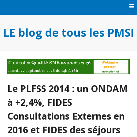
Skip
to
content
LE blog de tous les PMSI
Le PLFSS 2014 : un ONDAM
à +2,4%, FIDES
Consultations Externes en
2016 et FIDES des séjours