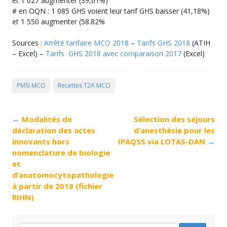
et 1 027 augmenter (39,61%)
# en OQN : 1 085 GHS voient leur tarif GHS baisser (41,18%)
et 1 550 augmenter (58.82%
Sources :
Arrêté tarifaire MCO 2018
–
Tarifs GHS 2018
(ATIH
– Excel) –
Tarifs GHS 2018 avec comparaison 2017
(Excel)
PMSI MCO
Recettes T2A MCO
Post
←
Modalités de
Sélection des séjours
navigation
déclaration des actes
d’anesthésie pour les
innovants hors
IPAQSS via LOTAS-DAN
→
nomenclature de biologie
et
d’anatomocytopathologie
à partir de 2018 (fichier
RIHN)