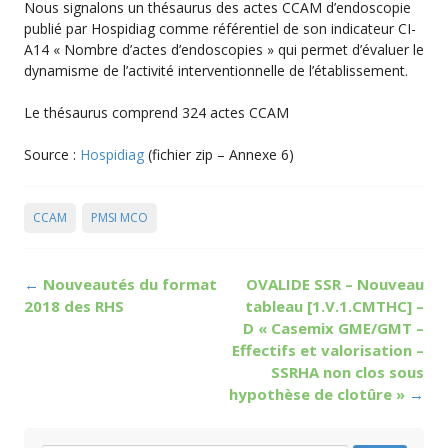
Nous signalons un thésaurus des actes CCAM d’endoscopie
publié par Hospidiag comme référentiel de son indicateur CI-
A14 « Nombre d’actes d’endoscopies » qui permet d’évaluer le
dynamisme de l’activité interventionnelle de l’établissement.
Le thésaurus comprend 324 actes CCAM
Source :
Hospidiag
(fichier zip – Annexe 6)
CCAM
PMSI MCO
Post
←
Nouveautés du format
OVALIDE SSR – Nouveau
navigation
2018 des RHS
tableau [1.V.1.CMTHC] –
D « Casemix GME/GMT –
Effectifs et valorisation –
SSRHA non clos sous
hypothèse de clotûre »
→