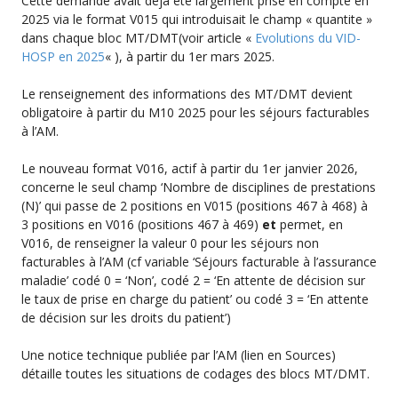
Cette demande avait déjà été largement prise en compte en
2025 via le format V015 qui introduisait le champ « quantite »
dans chaque bloc MT/DMT(voir article «
Evolutions du VID-
HOSP en 2025
« ), à partir du 1er mars 2025.
Le renseignement des informations des MT/DMT devient
obligatoire à partir du M10 2025 pour les séjours facturables
à l’AM.
Le nouveau format V016, actif à partir du 1er janvier 2026,
concerne le seul champ ‘Nombre de disciplines de prestations
(N)’ qui passe de 2 positions en V015 (positions 467 à 468) à
3 positions en V016 (positions 467 à 469)
et
permet, en
V016, de renseigner la valeur 0 pour les séjours non
facturables à l’AM (cf variable ‘Séjours facturable à l’assurance
maladie’ codé 0 = ‘Non’, codé 2 = ‘En attente de décision sur
le taux de prise en charge du patient’ ou codé 3 = ‘En attente
de décision sur les droits du patient’)
Une notice technique publiée par l’AM (lien en Sources)
détaille toutes les situations de codages des blocs MT/DMT.