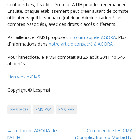
sont perdues, il suffit d’écrire à l’ATIH pour les redemander.
Ensuite, chaque établissement peut créer autant de compte
utilisateurs qu’il le souhaite (rubrique Administration / Les
comptes Associés), avec des droits d’accès différents.
Par ailleurs, e-PMSI propose
un forum appelé AGORA
. Plus
d’informations dans
notre article consacré à AGORA
.
Pour l’anecdote, e-PMSI comptait au 25 août 2011 40 546
abonnés.
Lien vers e-PMSI
Copyright © Lespmsi
PMSI MCO
PMSI PSY
PMSI SMR
Post
←
Le forum AGORA de
Comprendre les CMA
navigation
l’ATIH
(Complication ou Morbidité