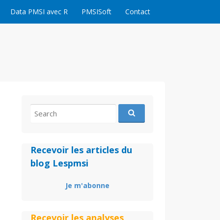
Data PMSI avec R
PMSISoft
Contact
Search
for:
Recevoir les articles du
blog Lespmsi
Je m'abonne
Recevoir les analyses