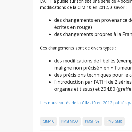
L’ATIH a publié sur son site une série de 4 docum
modifications de la CIM-10 en 2012, à savoir :
des changements en provenance de l
écrites en rouge)
des changements propres à la Franc
Ces changements sont de divers types :
des modifications de libellés (exem
maligne non précisé » en « Tumeur m
des précisions techniques pour le 
l’introduction par l’ATIH de 2 séri
organes et tissus) et Z94.80 (greff
Les nouveautés de la CIM-10 en 2012 publiés pa
CIM-10
PMSI MCO
PMSI PSY
PMSI SMR