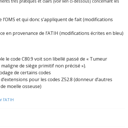
ents très pratiques et clairs (voir lien ci-dessous) concernant les
’OMS et qui donc s’appliquent de fait (modifications
e en provenance de l’ATIH (modifications écrites en bleu)
ple le code C80.9 voit son libellé passé de « Tumeur
aligne de siège primitif non précisé »).
codage de certains codes
es d’extensions pour les codes Z52.8 (donneur d’autres
e de moelle osseuse)
r l’ATIH