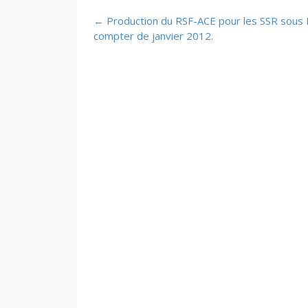
Post
←
Production du RSF-ACE pour les SSR sous 
navigation
compter de janvier 2012.