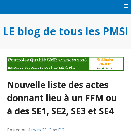
Skip
to
content
LE blog de tous les PMSI
Nouvelle liste des actes
donnant lieu à un FFM ou
à des SE1, SE2, SE3 et SE4
Posted on
4 mars 2012
by
DG