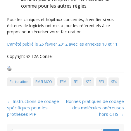
comme pour les autres règles.
Pour les cliniques et hôpitaux concernés, à vérifier si vos
éditeurs de logiciels ont mis à jour les référentiels à ce
propos pour sécuriser votre facturation.
L’arrêté publié le 26 février 2012 avec les annexes 10 et 11.
Copyright © T2A Conseil
Facturation
PMSI MCO
FFM
SE1
SE2
SE3
SE4
Post
←
Instructions de codage
Bonnes pratiques de codage
navigation
spécifiques pour les
des molécules onéreuses
prothèses PIP
hors GHS
→