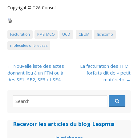
Copyright © T2A Conseil
Facturation
PMSI MCO
UCD
CBUM
fichcomp
molécules onéreuses
Post
←
Nouvelle liste des actes
La facturation des FFM :
navigation
donnant lieu à un FFM ou à
forfaits dit de « petit
des SE1, SE2, SE3 et SE4
matériel »
→
Search
for:
Recevoir les articles du blog Lespmsi
Je m'abonne