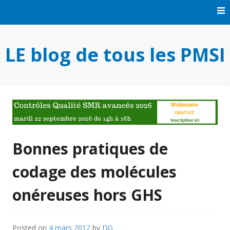
Skip
to
content
LE blog de tous les PMSI
Bonnes pratiques de
codage des molécules
onéreuses hors GHS
Posted on
4 mars 2012
by
DG