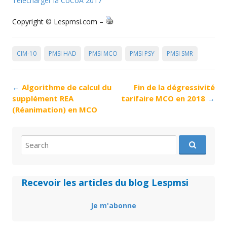
Télécharger la CoCoA 2017
Copyright © Lespmsi.com –
CIM-10
PMSI HAD
PMSI MCO
PMSI PSY
PMSI SMR
Post
←
Algorithme de calcul du
Fin de la dégressivité
navigation
supplément REA
tarifaire MCO en 2018
→
(Réanimation) en MCO
Search
for:
Recevoir les articles du blog Lespmsi
Je m'abonne